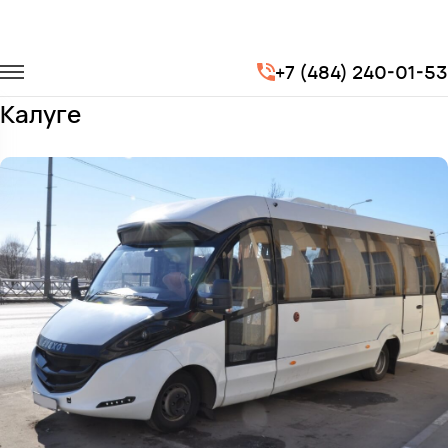
Главная
Автопарк
Автобусы
Iveco Foxbus
+7 (484) 240-01-53
Заказать Iveco Foxbus с водителем в
Калуге