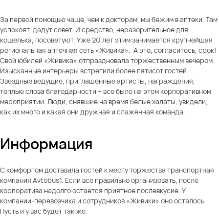
За первой помощью чаще, чем к докторам, мы бежим в аптеки. Там
успокоят, дадут совет. И средство, неразорительное для
кошелька, посоветуют. Уже 20 лет этим занимается крупнейшая
региональная аптечная сеть «Живика». А это, согласитесь, срок!
Свой юбилей «Живика» отпраздновала торжественным вечером.
Изысканные интерьеры встретили более пятисот гостей.
Звездные ведущие, приглашенные артисты, награждения,
теплые слова благодарности – все было на этом корпоративном
мероприятии. Люди, снявшие на время белые халаты, увидели,
как их много и какая они дружная и слаженная команда.
Информация
С комфортом доставила гостей к месту торжества транспортная
компания Avtobus1. Если все правильно организовать, после
корпоратива надолго остается приятное послевкусие. У
компании-перевозчика и сотрудников «Живики» оно осталось.
Пусть и у вас будет так же.