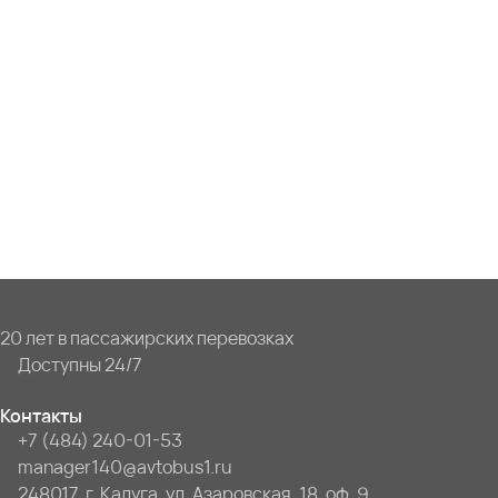
20 лет в пассажирских перевозках
Доступны 24/7
Контакты
+7 (484) 240-01-53
manager140@avtobus1.ru
248017, г. Калуга, ул. Азаровская, 18, оф. 9