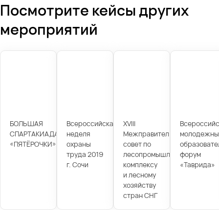
Посмотрите кейсы других
мероприятий
БОЛЬШАЯ
Всероссийская
XVIII
Всероссийс
СПАРТАКИАДА
неделя
Межправительственный
молодежны
«ПЯТЁРОЧКИ»
охраны
совет по
образовате
труда 2019
лесопромышленному
форум
г. Сочи
комплексу
«Таврида»
и лесному
хозяйству
стран СНГ