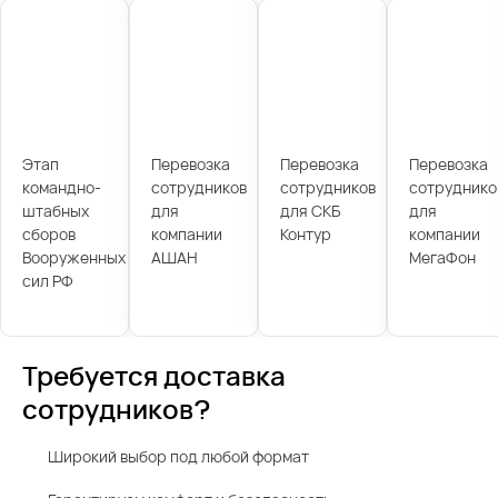
Этап
Перевозка
Перевозка
Перевозка
командно-
сотрудников
сотрудников
сотруднико
штабных
для
для СКБ
для
сборов
компании
Контур
компании
Вооруженных
АШАН
МегаФон
сил РФ
Требуется доставка
сотрудников?
Широкий выбор под любой формат