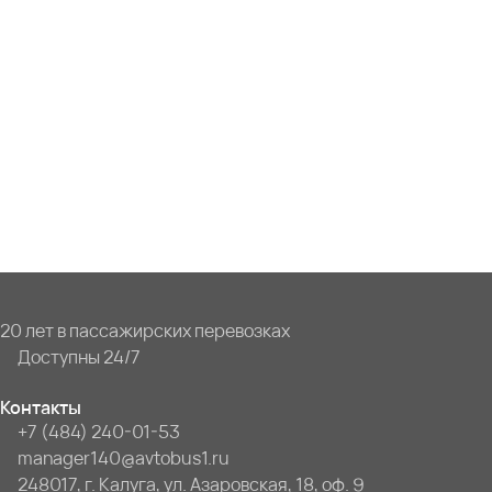
20 лет в пассажирских перевозках
Доступны 24/7
Контакты
+7 (484) 240-01-53
manager140@avtobus1.ru
248017, г. Калуга, ул. Азаровская, 18, оф. 9