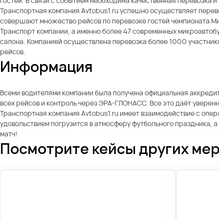
гостей. В связи с событием необходима качественная перевозка 
Транспортная компания Avtobus1.ru успешно осуществляет перев
совершают множество рейсов по перевозке гостей чемпионата Ми
Транспорт компании, а именно более 47 современных микроавтоб
салона. Компанией осуществлена перевозка более 1000 участнико
рейсов.
Информация
Всеми водителями компании была получена официальная аккредит
всех рейсов и контроль через ЭРА-ГЛОНАСС. Все это даёт уверен
Транспортная компания Avtobus1.ru имеет взаимодействие с опера
удовольствием погрузится в атмосферу футбольного праздника, а
матч!
Посмотрите кейсы других ме