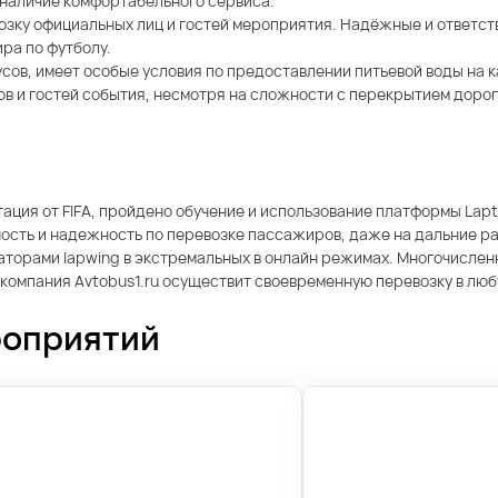
и наличие комфортабельного сервиса.
озку официальных лиц и гостей мероприятия. Надёжные и ответс
ра по футболу.
усов, имеет особые условия по предоставлении питьевой воды на
в и гостей события, несмотря на сложности с перекрытием дорог
ация от FIFA, пройдено обучение и использование платформы Lap
ность и надежность по перевозке пассажиров, даже на дальние р
торами lapwing в экстремальных в онлайн режимах. Многочисленны
 компания Avtobus1.ru осуществит своевременную перевозку в люб
роприятий