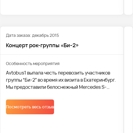
Дата заказа: декабрь 2015
Концерт рок-группы «Би-2»
Особенность мероприятия
Avtobus1 выпала честь перевозить участников
группы “Би-2” во время их визита в Екатеринбург.
Мы предоставили белоснежный Mercedes S-
class, чтобы музыканты чувствовали себя в нем
максимально комфортно и полностью
Посмотреть весь отзыв
организовали поездку.