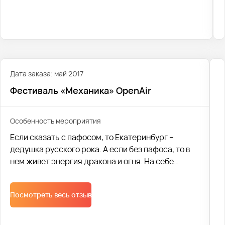
нечто!
Наша компания организовала поездку на
фестиваль. Мы перевезли 251 человека. Было
совершено 10 рейсов, в которых было
задействовано 10 автобусов. Каждый из наших
клиентов остался абсолютно доволен сервисом. И
Дата заказа: май 2017
с удовольствием хотел бы воспользоваться
Фестиваль «Механика» OpenAir
нашими услугами и отправиться на «Механика
2019» в следующем году.
Особенность мероприятия
Если сказать с пафосом, то Екатеринбург –
дедушка русского рока. А если без пафоса, то в
нем живет энергия дракона и огня. На себе
испытали силу и бешеный напор легендарного
наследия драконов участники крупнейшей
Посмотреть весь отзыв
музыкальной вечеринки на Урале.