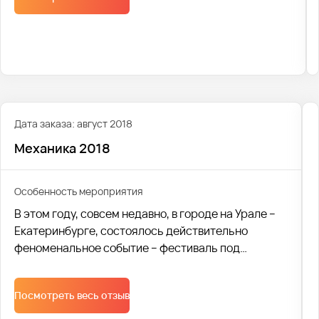
Мы с гордостью отмечаем, что в этом году нам
удалось доставить 2400 человек на фестиваль, и
мы рады разделить с вами эту незабываемую
музыкальную атмосферу!
Дата заказа: август 2018
Механика 2018
Особенность мероприятия
В этом году, совсем недавно, в городе на Урале –
Екатеринбурге, состоялось действительно
феноменальное событие – фестиваль под
названием «Механика 2018». На мероприятии
стоило забыть обо всем на свете и просто
Посмотреть весь отзыв
отдаваться ощущениям. Новейшие технологии
вкупе с человеческим разумом – и получается