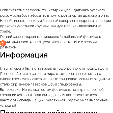
Если сказать с пафосом, то Екатеринбург – дедушка русского
рока. А если без пафоса, то в нем живет энергия дракона и огня.
На себе испытали силу и бешеный напор легендарного наследия
драконов участники крупнейшей музыкальной вечеринки на
Урале.
Летний сезон открыл традиционный глобальный фестиваль
МЕХАНИКА Open-Air. Его десятилетие отметили с особым
размахом.
Информация
Главная сцена была стилизована под огромного огнедышащего
Дракона. Артисты со всего мира отожгли огненные сеты на
киловаттах звука и света на шести танцполах. Мощным акцентом
стало фирменное лазерное шоу и спецэффекты.
Было жарко. Не только гостям фестиваля, но и транспортной
компании Avtobus1. Главной задачей было перевезти всех
шестьсот «огнедышащих» участников. Задача была выполнена
успешно!
Посмотрите кейсы других